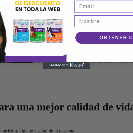
OBTENER 
ra una mejor calidad de vida
utrición, higiene y salud de tu mascota.