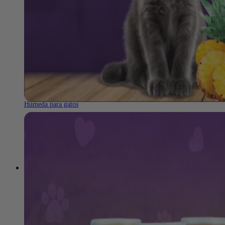
ALIMENTOS
SNACKS PARA GATOS
ARENA PARA 
Gatitos
Dentales
Con aroma para gato
Naturales
Sin aroma para gatos
Biodegradable para g
Gatos adultos
Gatos senior
Húmeda para gatos
Exóticos
SALUD E HIGIENE