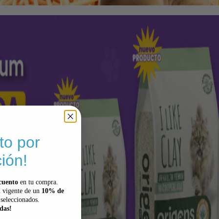
to por
ión!
cuento
en tu compra.
 vigente de un
10% de
seleccionados.
rdas!