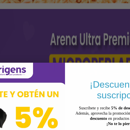
¡Descuen
suscripc
Suscríbete y recibe
5% de des
Además, aprovecha la promoción
descuento
en productos 
¡No te lo pie