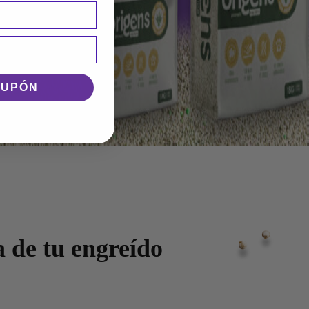
CUPÓN
 de tu engreído