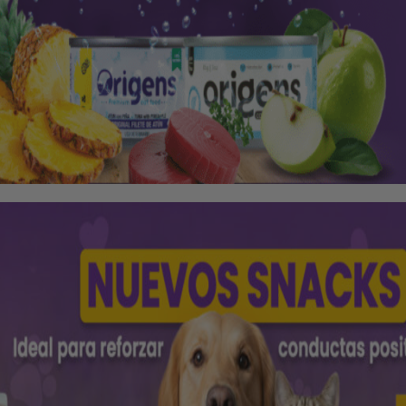
GATOS
ANTIPULGAS PARA GATOS
SUPLEMENTOS
s
Pipeta antipulgas para gatos
Spray antipulga para gatos
atos