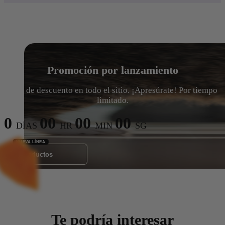
Promoción por lanzamiento
15% de descuento en todo el sitio. ¡Apresúrate! Por tiempo
limitado.
0
00
00
00
DÍAS
HR
MIN
SG
Ver Productos
Te podría interesar