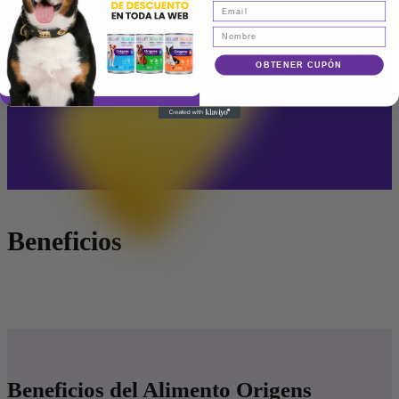
Especialmente diseñada para animales exóticos como conejos,
hámsters, cuyes y otros pequeños compañeros. Su fórmula 100%
biodegradable y sin polvo la convierte en la opción más segura y
OBTENER CUPÓN
amigable con el medio ambiente.
Beneficios
Beneficios del
Alimento Origens