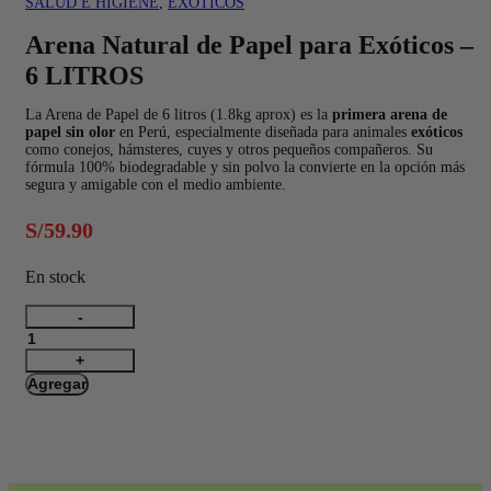
SALUD E HIGIENE
,
EXÓTICOS
Arena Natural de Papel para Exóticos –
6 LITROS
La Arena de Papel de 6 litros (1.8kg aprox) es la
primera arena de
papel sin olor
en Perú, especialmente diseñada para animales
exóticos
como conejos, hámsteres, cuyes y otros pequeños compañeros. Su
fórmula 100% biodegradable y sin polvo la convierte en la opción más
segura y amigable con el medio ambiente.
S/
59.90
En stock
Arena
Natural
de
Papel
Agregar
para
Exóticos
-
6
LITROS
cantidad