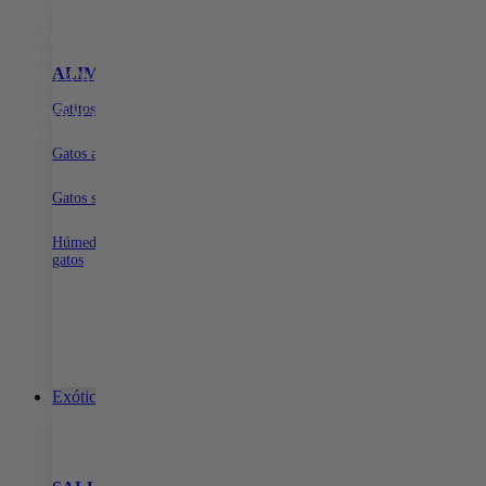
15% DE DESCUENTO EN TODA LA WEB CON EL CÓDIGO:
PRIMERACOMPRA
•
15% DE DESCUENTO EN TODA LA WEB
CON EL CÓDIGO:
PRIMERACOMPRA
•
15% DE DESCUENTO EN
ALIMENTOS
SNACKS PARA GATOS
ARENA PARA G
TODA LA WEB CON EL CÓDIGO:
PRIMERACOMPRA
•
15% DE
DESCUENTO EN TODA LA WEB CON EL CÓDIGO:
Gatitos
Dentales
Con aroma para gatos
PRIMERACOMPRA
•
15% DE DESCUENTO EN TODA LA WEB
Naturales
Sin aroma para gatos
CON EL CÓDIGO:
PRIMERACOMPRA
•
Biodegradable para ga
Gatos adultos
Gatos senior
Húmeda para
gatos
Exóticos