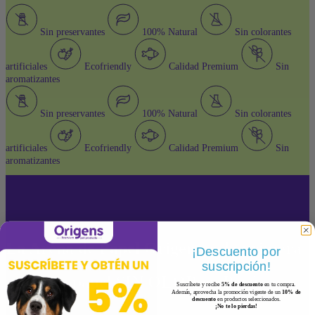
Sin preservantes
100% Natural
Sin colorantes
artificiales
Ecofriendly
Calidad Premium
Sin
aromatizantes
Sin preservantes
100% Natural
Sin colorantes
artificiales
Ecofriendly
Calidad Premium
Sin
aromatizantes
La Arena de Papel Origens es la primera
¡Descuento por
suscripción!
arena de papel SIN OLOR en Perú
Suscríbete y recibe
5% de descuento
en tu compra.
Además, aprovecha la promoción vigente de un
10% de
descuento
en productos seleccionados.
¡No te lo pierdas!