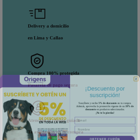
Delivery a domicilio
en Lima y Callao
Compra 100% protegida
¡Descuento por
Pasarela de pago segura
suscripción!
Suscríbete y recibe
5% de descuento
en tu compra.
Además, aprovecha la promoción vigente de un
10% de
descuento
en productos seleccionados.
¡No te lo pierdas!
Atención al cliente guiada
Te ayudamos en tu compra
OBTENER CUPÓN