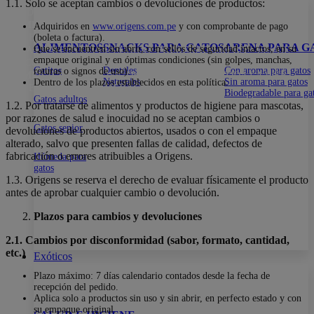
1.1. Solo se aceptan cambios o devoluciones de productos:
15% DE DESCUENTO EN TODA LA WEB CON EL CÓDIGO:
PRIMERACOMPRA
•
15% DE DESCUENTO EN TODA LA WEB
Adquiridos en
www.origens.com.pe
y con comprobante de pago
(boleta o factura).
CON EL CÓDIGO:
PRIMERACOMPRA
•
15% DE DESCUENTO EN
ALIMENTOS
SNACKS PARA GATOS
ARENA PARA G
Que se encuentren sin abrir, con sellos de seguridad intactos, en su
TODA LA WEB CON EL CÓDIGO:
PRIMERACOMPRA
•
15% DE
empaque original y en óptimas condiciones (sin golpes, manchas,
DESCUENTO EN TODA LA WEB CON EL CÓDIGO:
Gatitos
Dentales
Con aroma para gatos
roturas o signos de uso).
PRIMERACOMPRA
•
15% DE DESCUENTO EN TODA LA WEB
Naturales
Sin aroma para gatos
Dentro de los plazos establecidos en esta política.
CON EL CÓDIGO:
PRIMERACOMPRA
•
Biodegradable para ga
Gatos adultos
1.2. Por tratarse de alimentos y productos de higiene para mascotas,
por razones de salud e inocuidad no se aceptan cambios o
Gatos senior
devoluciones de productos abiertos, usados o con el empaque
alterado, salvo que presenten fallas de calidad, defectos de
fabricación o errores atribuibles a Origens.
Húmeda para
gatos
1.3. Origens se reserva el derecho de evaluar físicamente el producto
antes de aprobar cualquier cambio o devolución.
Plazos para cambios y devoluciones
2.1. Cambios por disconformidad (sabor, formato, cantidad,
etc.)
Exóticos
Plazo máximo: 7 días calendario contados desde la fecha de
recepción del pedido.
Aplica solo a productos sin uso y sin abrir, en perfecto estado y con
su empaque original.