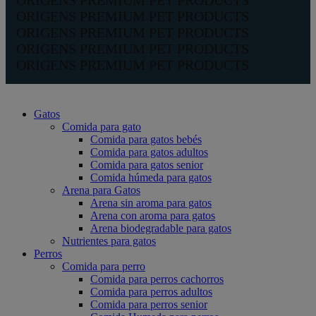
ORIGENS PREMIUM PET PRODUCTS
ORIGENS PREMIUM PET PRODUCTS
ORIGENS PREMIUM PET PRODUCTS
ORIGENS PREMIUM PET PRODUCTS
Gatos
Comida para gato
Comida para gatos bebés
Comida para gatos adultos
Comida para gatos senior
Comida húmeda para gatos
Arena para Gatos
Arena sin aroma para gatos
Arena con aroma para gatos
Arena biodegradable para gatos
Nutrientes para gatos
Perros
Comida para perro
Comida para perros cachorros
Comida para perros adultos
Comida para perros senior