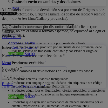
Costos de envío en cambios y devoluciones
Blog
3.1. Cuando el cambio o devolución sea por error de Origens o por
producto defectuoso, Origens asumirá los costos de recojo y reenvío
del producto (en Lima/Callao y provincias).
ión Especializada
3.2. Cuando el cambio sea por disconformidad del cliente (por
ejemplo, no era el sabor o formato esperado, se equivocó al elegir el
Buscar...
producto, etc.):
Contáctanos
Acceso / Registro
El costo de envío y recojo corre por cuenta del cliente.
Si el cliente envía el producto por su cuenta desde provincia, debe
Entrar
Crear una cuenta
usar un servicio de transporte confiable y conservar el cargo de
0
artículos
S/
0.00
envío.
Nombre de usuario o correo electrónico
*
Productos excluidos
Menú
Contraseña
*
No aplican cambios ni devoluciones en los siguientes casos:
Iniciar sesión
Productos abiertos, usados o manipulados.
Productos con empaque original dañado, sin etiquetas o sin código
Buscar
¿Has perdido tu contraseña?
Recordarme
de lote/fecha de vencimiento.
Productos adquiridos en liquidación, ofertas especiales, promociones
o con stock limitado, cuando así se indique expresamente en la
0
artículos
S/
0.00
oferta.
Productos que hayan sido almacenados de manera incorrecta por el
cliente (exposición al sol, humedad, calor excesivo, etc.).