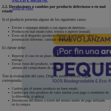
SALUD E HIGIENE
2.2. Devoluciones o cambios por producto defectuoso o en mal
Arena de Papel
estado
Si el producto presenta alguno de los siguientes casos:
Envase o empaque dañado o con signos de deterioro.
Producto en mal estado (olor, textura o aspecto inusual).
Error en el despacho (producto distinto al solicitado, sabor o
presentación diferente, cantidad incorrecta).
El cliente debe:
Reportar el caso en un plazo máximo de 7 días calendario desde la
entrega.
Enviar fotos del producto, número de lote y fecha de vencimiento,
además del comprobante de pago.
Tras la evaluación del caso, Origens podrá ofrecer, según
corresponda:
Cambio por el mismo producto en buen estado.
Cambio por otro producto de valor similar (con pago o reembolso de
la diferencia, si aplica).
Devolución del dinero a través del mismo medio de pago utilizado
en la compra.