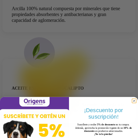
Arcilla 100% natural compuesta por minerales que tiene
propiedades absorbentes y antibacterianas y gran
capacidad de aglomeración.
ACEITE ESENCIAL DE EUCALIPTO
Otorga un aroma refrescante, que ayuda a mantener un
ambiente fresco en la caja de arena. Además, su fragancia
¡Descuento por
puede ayudar a repeler insectos de manera natural.
suscripción!
Suscríbete y recibe
5% de descuento
en tu compra.
Además, aprovecha la promoción vigente de un
10% de
descuento
en productos seleccionados.
¡No te lo pierdas!