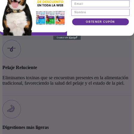
OBTENER CUPÓN
Beneficios del
Alimento Origens
Pelaje Reluciente
Eliminamos toxinas que se encuentran presentes en la alimentación
tradicional, favoreciendo la salud del pelaje y el estado de la piel.
Digestiones más ligeras