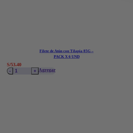
Filete de Atún con Tilapia 85G –
PACK X 6 UND
S/
53.40
Filete
Agregar
de
Atún
con
Tilapia
85G
–
PACK
X
6
UND
cantidad