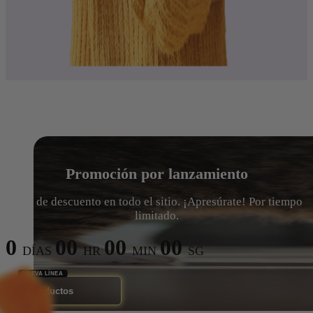
Promoción por lanzamiento
15% de descuento en todo el sitio. ¡Apresúrate! Por tiempo
limitado.
0
00
00
00
DÍAS
HR
MIN
SG
Ver Productos