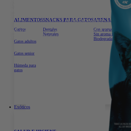
15% DE DESCUENTO EN TODA LA WEB CON EL CÓDIGO:
PRIMERACOMPRA
•
15% DE DESCUENTO EN TODA LA WEB
CON EL CÓDIGO:
PRIMERACOMPRA
•
15% DE DESCUENTO EN
ALIMENTOS
SNACKS PARA GATOS
ARENA PARA G
TODA LA WEB CON EL CÓDIGO:
PRIMERACOMPRA
•
15% DE
DESCUENTO EN TODA LA WEB CON EL CÓDIGO:
Gatitos
Dentales
Con aroma para gatos
PRIMERACOMPRA
•
15% DE DESCUENTO EN TODA LA WEB
Naturales
Sin aroma para gatos
CON EL CÓDIGO:
PRIMERACOMPRA
•
Biodegradable para ga
Gatos adultos
Gatos senior
Húmeda para
gatos
Exóticos