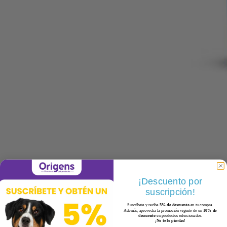
¡Descuento por
suscripción!
Suscríbete y recibe
5% de descuento
en tu compra.
Además, aprovecha la promoción vigente de un
10% de
descuento
en productos seleccionados.
¡No te lo pierdas!