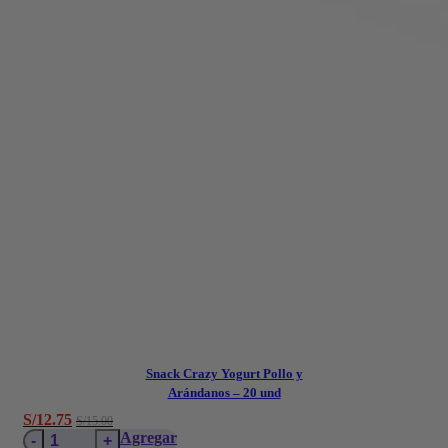
Snack Crazy Yogurt Pollo y
Arándanos – 20 und
El
El
S/
12.75
S/
15.00
Snack
precio
precio
Agregar