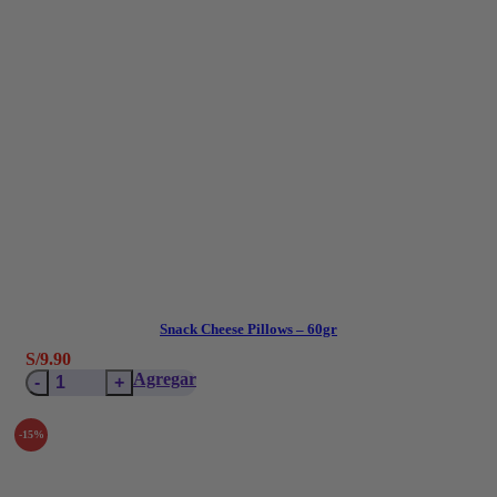
Snack Cheese Pillows – 60gr
S/
9.90
Snack
Agregar
Cheese
Pillows
-15%
–
60gr
cantidad