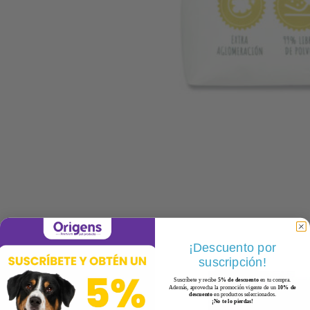
¡Descuento por
suscripción!
Suscríbete y recibe
5% de descuento
en tu compra.
Además, aprovecha la promoción vigente de un
10% de
descuento
en productos seleccionados.
¡No te lo pierdas!