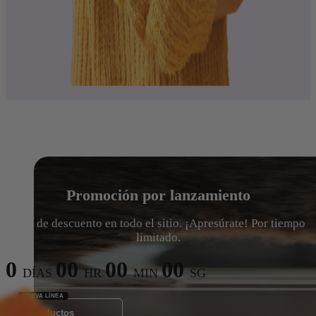
Promoción por lanzamiento
15% de descuento en todo el sitio. ¡Apresúrate! Por tiempo
limitado.
0
00
00
00
DÍAS
HR
MIN
SG
Ver Productos