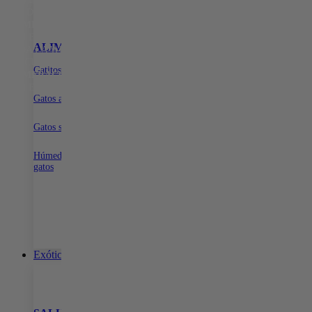
15% DE DESCUENTO EN TODA LA WEB CON EL CÓDIGO:
PRIMERACOMPRA
•
15% DE DESCUENTO EN TODA LA WEB
CON EL CÓDIGO:
PRIMERACOMPRA
•
15% DE DESCUENTO EN
ALIMENTOS
SNACKS PARA GATOS
ARENA PARA G
TODA LA WEB CON EL CÓDIGO:
PRIMERACOMPRA
•
15% DE
DESCUENTO EN TODA LA WEB CON EL CÓDIGO:
Gatitos
Dentales
Con aroma para gatos
PRIMERACOMPRA
•
15% DE DESCUENTO EN TODA LA WEB
Naturales
Sin aroma para gatos
CON EL CÓDIGO:
PRIMERACOMPRA
•
Biodegradable para ga
Gatos adultos
Gatos senior
Húmeda para
gatos
Exóticos