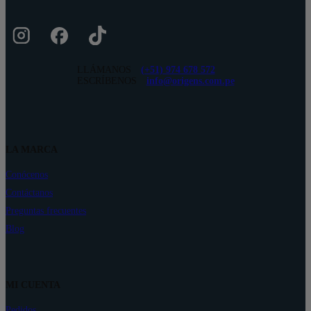
LLÁMANOS
(+51) 974 678 572
ESCRÍBENOS
info@origens.com.pe
LA MARCA
Conócenos
Contáctanos
Preguntas frecuentes
Blog
MI CUENTA
Pedidos