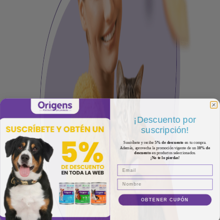
¡Descuento por
suscripción!
Suscríbete y recibe
5% de descuento
en tu compra.
Además, aprovecha la promoción vigente de un
10% de
descuento
en productos seleccionados.
¡No te lo pierdas!
OBTENER CUPÓN