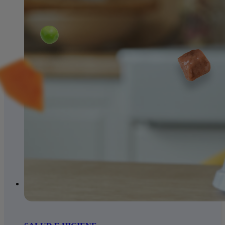
15% DE DESCUENTO EN TODA LA WEB CON EL CÓDIGO:
PRIMERACOMPRA
•
15% DE DESCUENTO EN TODA LA WEB
CON EL CÓDIGO:
PRIMERACOMPRA
•
15% DE DESCUENTO EN
ALIMENTOS
SNACKS PARA GATOS
ARENA PARA G
TODA LA WEB CON EL CÓDIGO:
PRIMERACOMPRA
•
15% DE
DESCUENTO EN TODA LA WEB CON EL CÓDIGO:
Gatitos
Dentales
Con aroma para gatos
PRIMERACOMPRA
•
15% DE DESCUENTO EN TODA LA WEB
Naturales
Sin aroma para gatos
CON EL CÓDIGO:
PRIMERACOMPRA
•
Biodegradable para ga
Gatos adultos
Gatos senior
Húmeda para
gatos
Exóticos