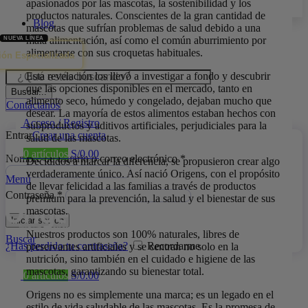
apasionados por las mascotas, la sostenibilidad y los
productos naturales. Conscientes de la gran cantidad de
Blog
mascotas que sufrían problemas de salud debido a una
mala alimentación, así como el común aburrimiento por
alimentarse con sus croquetas habituales.
ión Especializada
Esta revelación los llevó a investigar a fondo y descubrir
que las opciones disponibles en el mercado, tanto en
Buscar...
alimento seco, húmedo y congelado, dejaban mucho que
Contáctanos
desear. La mayoría de estos alimentos estaban hechos con
Acceso / Registro
subproductos y aditivos artificiales, perjudiciales para la
Entrar
Crear una cuenta
salud de las mascotas.
0
artículos
S/
0.00
Nombre de usuario o correo electrónico
*
Decididos a marcar la diferencia, se propusieron crear algo
verdaderamente único. Así nació Origens, con el propósito
Menú
de llevar felicidad a las familias a través de productos
Contraseña
*
premium para la prevención, la salud y el bienestar de sus
mascotas.
Iniciar sesión
Nuestros productos son 100% naturales, libres de
Buscar
¿Has perdido tu contraseña?
Recordarme
preservantes artificiales y se centran no solo en la
nutrición, sino también en el cuidado e higiene de las
mascotas, garantizando su bienestar total.
0
artículos
S/
0.00
Origens no es simplemente una marca; es un legado en el
estilo de vida saludable de las mascotas. Es la promesa de