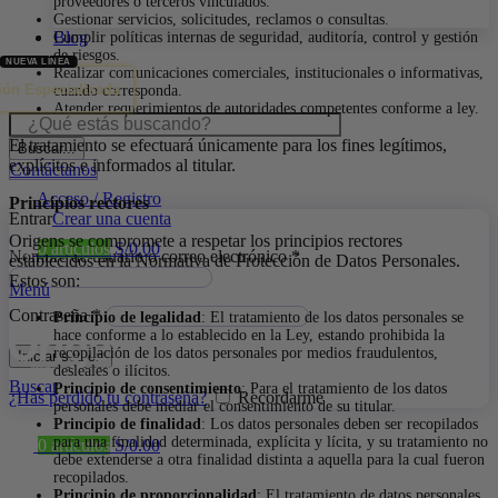
proveedores o terceros vinculados.
Gestionar servicios, solicitudes, reclamos o consultas.
Blog
Cumplir políticas internas de seguridad, auditoría, control y gestión
de riesgos.
Realizar comunicaciones comerciales, institucionales o informativas,
ión Especializada
cuando corresponda.
Atender requerimientos de autoridades competentes conforme a ley.
El tratamiento se efectuará únicamente para los fines legítimos,
Buscar...
explícitos e informados al titular.
Contáctanos
Acceso / Registro
Principios rectores
Entrar
Crear una cuenta
Origens se compromete a respetar los principios rectores
0
artículos
S/
0.00
Nombre de usuario o correo electrónico
*
establecidos en la Normativa de Protección de Datos Personales.
Estos son:
Menú
Contraseña
*
Principio de legalidad
: El tratamiento de los datos personales se
hace conforme a lo establecido en la Ley, estando prohibida la
recopilación de los datos personales por medios fraudulentos,
Iniciar sesión
desleales o ilícitos.
Buscar
Principio de consentimiento
: Para el tratamiento de los datos
¿Has perdido tu contraseña?
Recordarme
personales debe mediar el consentimiento de su titular.
Principio de finalidad
: Los datos personales deben ser recopilados
para una finalidad determinada, explícita y lícita, y su tratamiento no
0
artículos
S/
0.00
debe extenderse a otra finalidad distinta a aquella para la cual fueron
recopilados.
Principio de proporcionalidad
: El tratamiento de datos personales