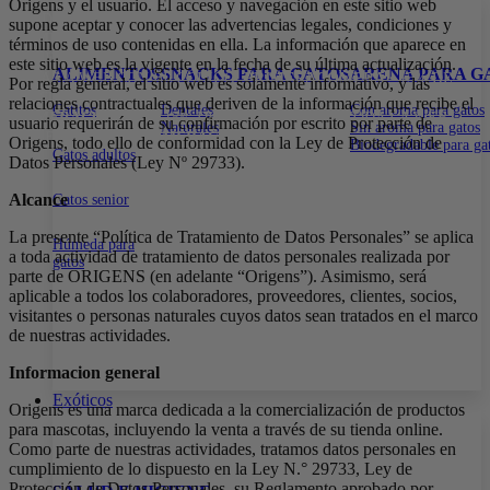
Origens y el usuario. El acceso y navegación en este sitio web
15% DE DESCUENTO EN TODA LA WEB CON EL CÓDIGO:
supone aceptar y conocer las advertencias legales, condiciones y
PRIMERACOMPRA
•
15% DE DESCUENTO EN TODA LA WEB
términos de uso contenidas en ella. La información que aparece en
CON EL CÓDIGO:
PRIMERACOMPRA
•
15% DE DESCUENTO EN
este sitio web es la vigente en la fecha de su última actualización.
ALIMENTOS
SNACKS PARA GATOS
ARENA PARA G
TODA LA WEB CON EL CÓDIGO:
PRIMERACOMPRA
•
15% DE
Por regla general, el sitio web es solamente informativo, y las
DESCUENTO EN TODA LA WEB CON EL CÓDIGO:
relaciones contractuales que deriven de la información que recibe el
Gatitos
Dentales
Con aroma para gatos
PRIMERACOMPRA
•
15% DE DESCUENTO EN TODA LA WEB
usuario requerirán de su confirmación por escrito por parte de
Naturales
Sin aroma para gatos
CON EL CÓDIGO:
PRIMERACOMPRA
•
Origens, todo ello de conformidad con la Ley de Protección de
Biodegradable para ga
Gatos adultos
Datos Personales (Ley Nº 29733).
Alcance
Gatos senior
La presente “Política de Tratamiento de Datos Personales” se aplica
Húmeda para
a toda actividad de tratamiento de datos personales realizada por
gatos
parte de ORIGENS (en adelante “Origens”). Asimismo, será
aplicable a todos los colaboradores, proveedores, clientes, socios,
visitantes o personas naturales cuyos datos sean tratados en el marco
de nuestras actividades.
Informacion general
Exóticos
Origens es una marca dedicada a la comercialización de productos
para mascotas, incluyendo la venta a través de su tienda online.
Como parte de nuestras actividades, tratamos datos personales en
cumplimiento de lo dispuesto en la Ley N.° 29733, Ley de
Protección de Datos Personales, su Reglamento aprobado por