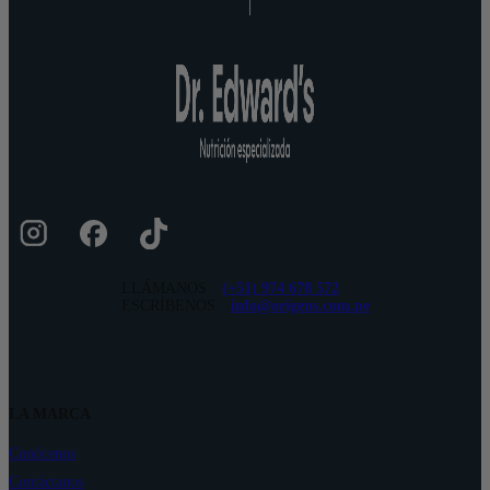
LLÁMANOS
(+51) 974 678 572
ESCRÍBENOS
info@origens.com.pe
LA MARCA
Conócenos
Contáctanos