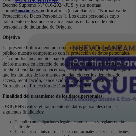
SALUD E HIGIENE
Decreto Supremo N.° 016-2024-JUS, y sus normas
complementarias y modificatorias (en adelante, la “Normativa de
Arena de Papel
Protección de Datos Personales”). Los datos personales cuyo
tratamiento realizamos son almacenados en bancos de datos
personales de titularidad de Origens.
Objetivo
La presente Política tiene por objeto hacer de conocimiento del
público nuestro compromiso con la protección de datos personales,
así como los lineamientos bajo los cuales realizamos el tratamiento
de los mismos en ejercicio de nuestras actividades comerciales, la
finalidad para la que lo hacemos, así como los procedimientos para
que los titulares de los mismos puedan ejercer los derechos de
acceso, rectificación, cancelación y oposición previstos en la
Normativa de Protección de Datos Personales.
Finalidad del tratamiento de los datos personales
ORIGENS realiza el tratamiento de datos personales con las
siguientes finalidades:
Cumplir con obligaciones legales, contractuales y reglamentarias
aplicables.
Ejecutar y administrar relaciones contractuales con socios, clientes,