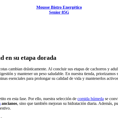
Mousse Bistro Energético
Senior 85G
ud en su etapa dorada
cotas cambian drásticamente. Al concluir sus etapas de cachorros y adul
 digestión y mantener un peso saludable. En nuestra tienda, priorizamos
minas esenciales para prolongar su calidad de vida y mantenerlos activos
to en esta fase. Por ello, nuestra selección de
comida húmeda
se convi
s
ancianos
, sino que también mejoran su hidratación diaria. Además, p
estivo.