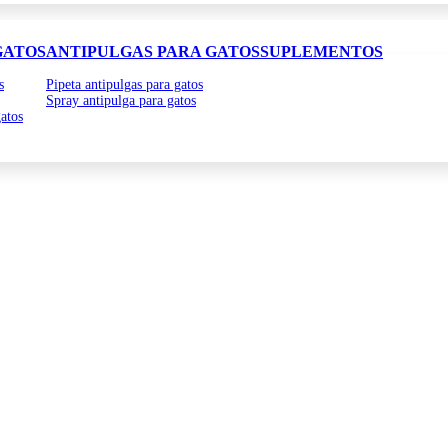
GATOS
ANTIPULGAS PARA GATOS
SUPLEMENTOS
s
Pipeta antipulgas para gatos
Spray antipulga para gatos
atos