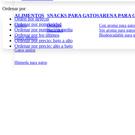
Ordenar por
ALIMENTOS
SNACKS PARA GATOS
ARENA PARA 
Orden por defecto
Ordenar por popularidad
Gatitos
Dentales
Con aroma para gato
Ordenar por puntuación media
Naturales
Sin aroma para gatos
Ordenar por los últimos
Biodegradable para g
Gatos adultos
Ordenar por precio: bajo a alto
Ordenar por precio: alto a bajo
Gatos senior
Húmeda para gatos
Exóticos
SALUD E HIGIENE