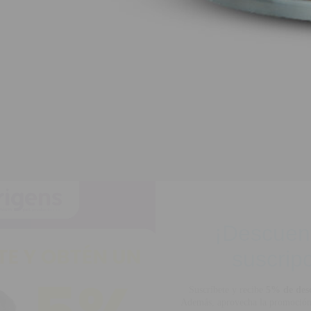
¡Descuen
suscripc
Suscríbete y recibe
5% de des
Además, aprovecha la promoción
descuento
en productos 
¡No te lo pie