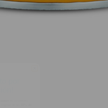
to por
ión!
cuento
en tu compra.
 vigente de un
10% de
seleccionados.
rdas!