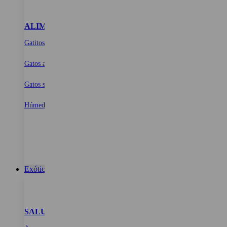
ALIMENTOS
SNACKS PARA GATOS
ARENA PARA 
Gatitos
Dentales
Con aroma para gato
Naturales
Sin aroma para gatos
Biodegradable para g
Gatos adultos
Gatos senior
Húmeda para gatos
Exóticos
SALUD E HIGIENE