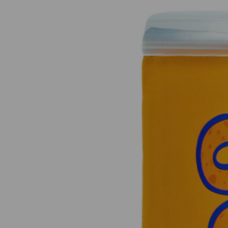
GATOS
ANTIPULGAS PARA GATOS
SUPLEMENTOS
s
Pipeta antipulgas para gatos
Spray antipulga para gatos
atos