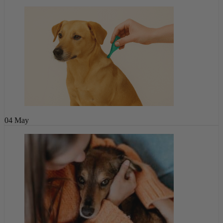
04
May