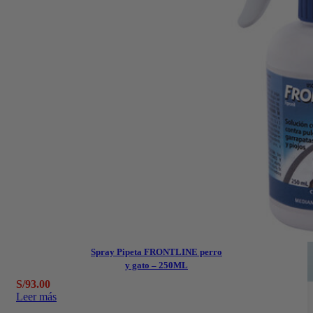
SALUD E HIGIENE
Arena de Papel
Spray Pipeta FRONTLINE perro
y gato – 250ML
S/
93.00
Leer más