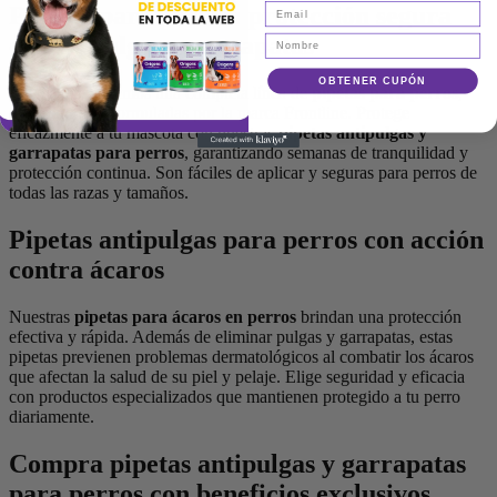
Pipetas para perros: protección segura
contra pulgas y garrapatas
OBTENER CUPÓN
En Origens tenemos una completa línea de
pipetas para perros
,
especialmente formuladas por la marca Frontline. Protege
eficazmente a tu mascota con nuestras
pipetas antipulgas y
garrapatas para perros
, garantizando semanas de tranquilidad y
protección continua. Son fáciles de aplicar y seguras para perros de
todas las razas y tamaños.
Pipetas antipulgas para perros con acción
contra ácaros
Nuestras
pipetas para ácaros en perros
brindan una protección
efectiva y rápida. Además de eliminar pulgas y garrapatas, estas
pipetas previenen problemas dermatológicos al combatir los ácaros
que afectan la salud de su piel y pelaje. Elige seguridad y eficacia
con productos especializados que mantienen protegido a tu perro
diariamente.
Compra pipetas antipulgas y garrapatas
para perros con beneficios exclusivos