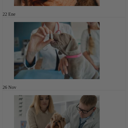
22
Ene
26
Nov