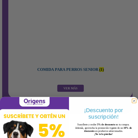
COMIDA PARA PERROS SENIOR
(1)
¡Descuento por
suscripción!
Suscríbete y recibe
5% de descuento
en tu compra.
Además, aprovecha la promoción vigente de un
10% de
descuento
en productos seleccionados.
¡No te lo pierdas!