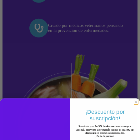
Creado por médicos veterinarios pensando
en la prevención de enfermedades.
¡Descuento por
suscripción!
Suscríbete y recibe
5% de descuento
en tu compra.
Además, aprovecha la promoción vigente de un
10% de
descuento
en productos seleccionados.
¡No te lo pierdas!