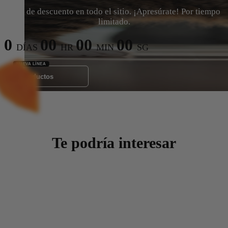
15% de descuento en todo el sitio. ¡Apresúrate! Por tiempo
limitado.
0
00
00
00
DÍAS
HR
MIN
SG
Ver Productos
Te podría interesar