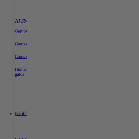
15% DE DESCUENTO EN TODA LA WEB CON EL CÓDIGO:
PRIMERACOMPRA
•
15% DE DESCUENTO EN TODA LA WEB
CON EL CÓDIGO:
PRIMERACOMPRA
•
15% DE DESCUENTO EN
ALIMENTOS
SNACKS PARA GATOS
ARENA PARA G
TODA LA WEB CON EL CÓDIGO:
PRIMERACOMPRA
•
15% DE
DESCUENTO EN TODA LA WEB CON EL CÓDIGO:
Gatitos
Dentales
Con aroma para gatos
PRIMERACOMPRA
•
15% DE DESCUENTO EN TODA LA WEB
Naturales
Sin aroma para gatos
CON EL CÓDIGO:
PRIMERACOMPRA
•
Biodegradable para ga
Gatos adultos
Gatos senior
Húmeda para
gatos
Exóticos