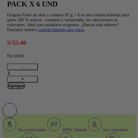
PACK X 6 UND
Origens Filete de atún y calamar 85 g × 6 es una comida húmeda para
gatos 100 % natural, completa y balanceada, sin saborizantes ni
colorantes. Ideal para paladares exigentes. ¿Buscas más sabores?
Descubre nuestra
comida húmeda para gatos
.
S/
53.40
En stock
Filete
de
Atún
con
Agregar
Calamar
85G
–
PACK
X
6
UND
cantidad
Sin preservantes
100% Natural
Sin colorantes