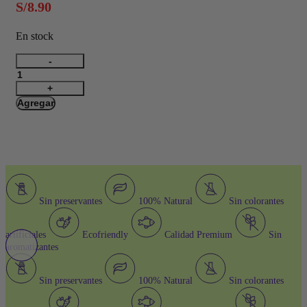
S/
8.90
En stock
Filete
de
Atún
con
Agregar
Melón
85G
cantidad
Sin preservantes
100% Natural
Sin colorantes
artificiales
Ecofriendly
Calidad Premium
Sin
aromatizantes
Sin preservantes
100% Natural
Sin colorantes