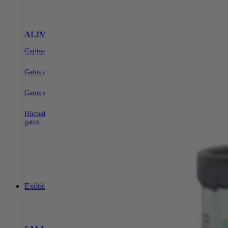
15% DE DESCUENTO EN TODA LA WEB CON EL CÓDIGO:
PRIMERACOMPRA
•
15% DE DESCUENTO EN TODA LA WEB
CON EL CÓDIGO:
PRIMERACOMPRA
•
15% DE DESCUENTO EN
ALIMENTOS
SNACKS PARA GATOS
ARENA PARA G
TODA LA WEB CON EL CÓDIGO:
PRIMERACOMPRA
•
15% DE
DESCUENTO EN TODA LA WEB CON EL CÓDIGO:
Gatitos
Dentales
Con aroma para gatos
PRIMERACOMPRA
•
15% DE DESCUENTO EN TODA LA WEB
Naturales
Sin aroma para gatos
CON EL CÓDIGO:
PRIMERACOMPRA
•
Biodegradable para ga
Gatos adultos
Gatos senior
Húmeda para
gatos
Exóticos