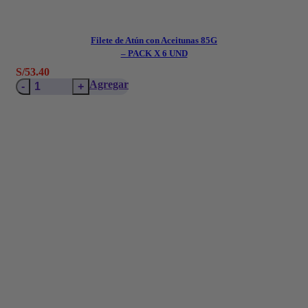
Filete de Atún con Aceitunas 85G
– PACK X 6 UND
S/
53.40
Filete
Agregar
de
Atún
con
Aceitunas
85G
–
PACK
X
6
UND
cantidad