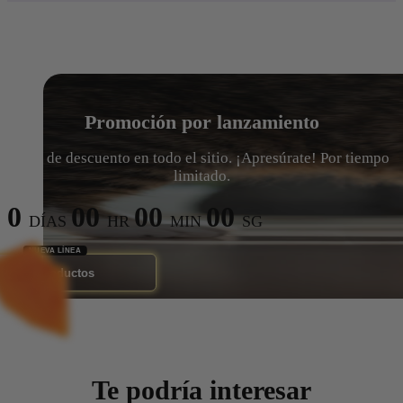
Promoción por lanzamiento
15% de descuento en todo el sitio. ¡Apresúrate! Por tiempo
limitado.
0
00
00
00
DÍAS
HR
MIN
SG
Ver Productos
Te podría interesar