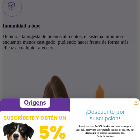
Inmunidad a tope
Debido a la ingesta de buenos alimentos, el sistema inmune se
encuentra menos castigado, pudiendo hacer frente de forma más
eficaz a cualquier afección.
¡Descuento por
suscripción!
Suscríbete y recibe
5% de descuento
en tu compra.
Además, aprovecha la promoción vigente de un
10% de
descuento
en productos seleccionados.
¡No te lo pierdas!