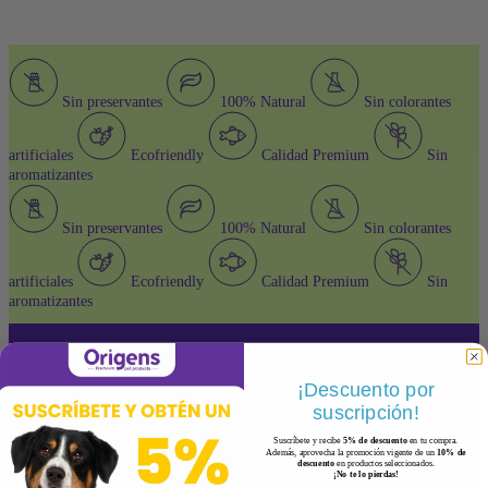
85G
–
PACK
X
6
Sin preservantes
100% Natural
Sin colorantes
UND
cantidad
artificiales
Ecofriendly
Calidad Premium
Sin
aromatizantes
Sin preservantes
100% Natural
Sin colorantes
artificiales
Ecofriendly
Calidad Premium
Sin
aromatizantes
¡Descuento por
suscripción!
¿Por qué escoger Origens Premium Cat
Suscríbete y recibe
5% de descuento
en tu compra.
Además, aprovecha la promoción vigente de un
10% de
descuento
en productos seleccionados.
¡No te lo pierdas!