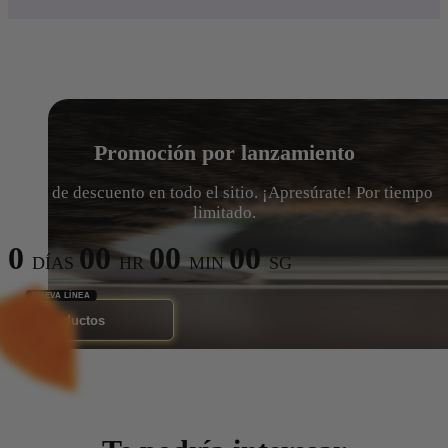
Promoción por lanzamiento
15% de descuento en todo el sitio. ¡Apresúrate! Por tiempo
limitado.
0
00
00
00
DÍAS
HR
MIN
SG
Ver Productos