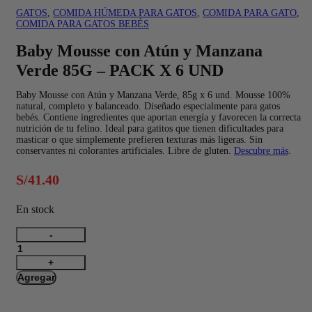
GATOS
,
COMIDA HÚMEDA PARA GATOS
,
COMIDA PARA GATO
,
COMIDA PARA GATOS BEBÉS
Baby Mousse con Atún y Manzana
Verde 85G – PACK X 6 UND
Baby Mousse con Atún y Manzana Verde, 85g x 6 und. Mousse 100%
natural, completo y balanceado. Diseñado especialmente para gatos
bebés. Contiene ingredientes que aportan energía y favorecen la correcta
nutrición de tu felino. Ideal para gatitos que tienen dificultades para
masticar o que simplemente prefieren texturas más ligeras. Sin
conservantes ni colorantes artificiales. Libre de gluten.
Descubre más
.
S/
41.40
En stock
Baby
Mousse
con
Atún
Agregar
y
Manzana
Verde