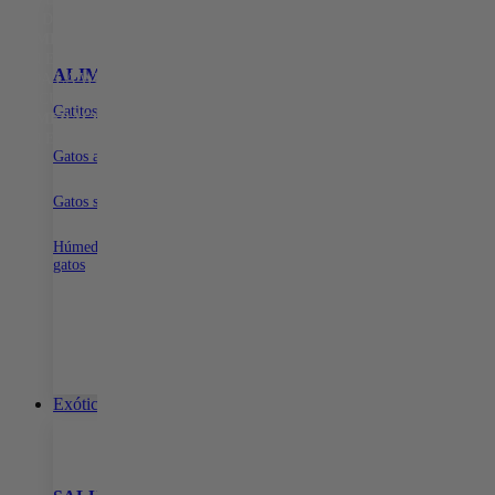
15% DE DESCUENTO EN TODA LA WEB CON EL CÓDIGO:
PRIMERACOMPRA
•
15% DE DESCUENTO EN TODA LA WEB
CON EL CÓDIGO:
PRIMERACOMPRA
•
15% DE DESCUENTO EN
ALIMENTOS
SNACKS PARA GATOS
ARENA PARA G
TODA LA WEB CON EL CÓDIGO:
PRIMERACOMPRA
•
15% DE
DESCUENTO EN TODA LA WEB CON EL CÓDIGO:
Gatitos
Dentales
Con aroma para gatos
PRIMERACOMPRA
•
15% DE DESCUENTO EN TODA LA WEB
Naturales
Sin aroma para gatos
CON EL CÓDIGO:
PRIMERACOMPRA
•
Biodegradable para ga
Gatos adultos
Gatos senior
Húmeda para
gatos
Exóticos