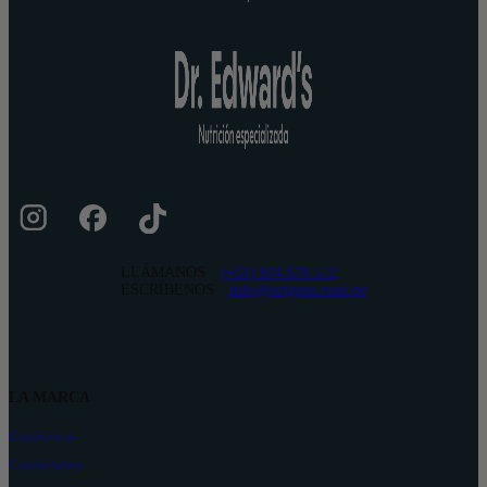
LLÁMANOS
(+51) 974 678 572
ESCRÍBENOS
info@origens.com.pe
LA MARCA
Conócenos
Contáctanos