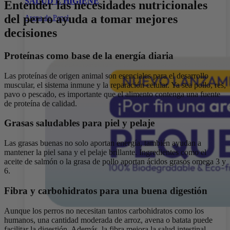
SALUD E HIGIENE
Entender las necesidades nutricionales
del perro ayuda a tomar mejores
Arena de Papel
decisiones
Proteínas como base de la energía diaria
Las proteínas de origen animal son esenciales para el desarrollo
muscular, el sistema inmune y la reparación celular. Ya sea pollo, res,
pavo o pescado, es importante que el alimento contenga una fuente
de proteína de calidad.
Grasas saludables para piel y pelaje
Las grasas buenas no solo aportan energía, también ayudan a
mantener la piel sana y el pelaje brillante. Ingredientes como el
aceite de salmón o la grasa de pollo aportan ácidos grasos omega 3 y
6.
Fibra y carbohidratos para una buena digestión
Aunque los perros no necesitan tantos carbohidratos como los
humanos, una cantidad moderada de arroz, avena o batata puede
facilitar la digestión. Además, la fibra mejora la salud intestinal.