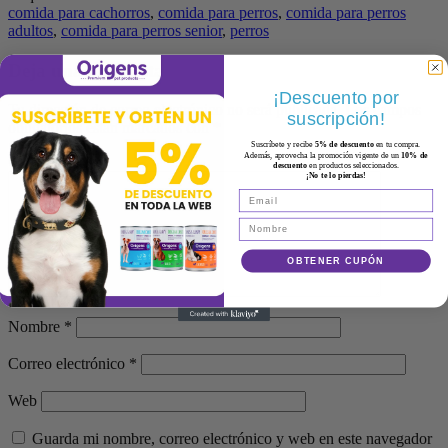
comida para cachorros
,
comida para perros
,
comida para perros
adultos
,
comida para perros senior
,
perros
Deja una respuesta
¡Descuento por
Tu dirección de correo electrónico no será publicada.
Los campos
suscripción!
obligatorios están marcados con
*
Suscríbete y recibe
5% de descuento
en tu compra.
Además, aprovecha la promoción vigente de un
10% de
Comentario
*
descuento
en productos seleccionados.
¡No te lo pierdas!
OBTENER CUPÓN
Nombre
*
Correo electrónico
*
Web
Guarda mi nombre, correo electrónico y web en este navegador