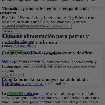
Blog
Vitaminas y minerales según su etapa de vida
El calcio, el hierro, el zinc y las vitaminas A, D y E deben estar
ión Especializada
presentes en su dieta diaria. Algunos alimentos ya vienen
balanceados para cubrir estos requerimientos.
Buscar...
Tipos de alimentación para perros y
Contáctanos
cuándo elegir cada una
Acceso / Registro
Entrar
Crear una cuenta
Croquetas secas fáciles de almacenar y dosificar
0
artículos
S/
0.00
Nombre de usuario o correo electrónico
*
Menú
Son la opción más común. Se almacenan bien, rinden bastante y
ayudan a mantener la salud dental del perro gracias a su textura
Contraseña
*
crujiente.
Iniciar sesión
Comida húmeda para mayor palatabilidad e
Buscar
¿Has perdido tu contraseña?
Recordarme
hidratación
La
comida húmeda para perros
es ideal para perros con bajo
0
artículos
S/
0.00
consumo de agua, dientes sensibles o que requieren una dieta más
suave. También se puede combinar con croquetas para mejorar el