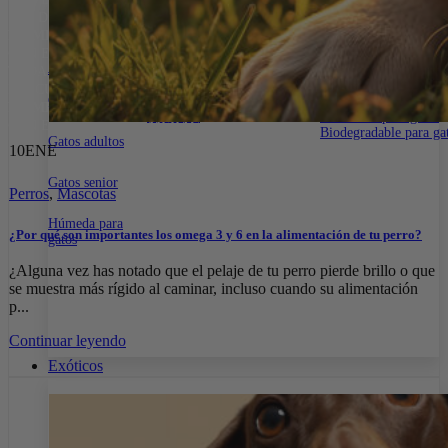
15% DE DESCUENTO EN TODA LA WEB CON EL CÓDIGO:
PRIMERACOMPRA
•
15% DE DESCUENTO EN TODA LA WEB
CON EL CÓDIGO:
PRIMERACOMPRA
•
15% DE DESCUENTO EN
ALIMENTOS
SNACKS PARA GATOS
ARENA PARA G
TODA LA WEB CON EL CÓDIGO:
PRIMERACOMPRA
•
15% DE
DESCUENTO EN TODA LA WEB CON EL CÓDIGO:
Gatitos
Dentales
Con aroma para gatos
PRIMERACOMPRA
•
15% DE DESCUENTO EN TODA LA WEB
Naturales
Sin aroma para gatos
CON EL CÓDIGO:
PRIMERACOMPRA
•
Biodegradable para ga
Gatos adultos
10
ENE
Gatos senior
Perros
,
Mascotas
Húmeda para
¿Por qué son importantes los omega 3 y 6 en la alimentación de tu perro?
gatos
¿Alguna vez has notado que el pelaje de tu perro pierde brillo o que
se muestra más rígido al caminar, incluso cuando su alimentación
p...
Continuar leyendo
Exóticos