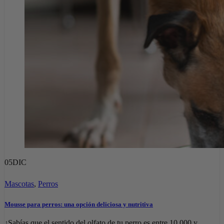
05
DIC
Mascotas
,
Perros
Mousse para perros: una opción deliciosa y nutritiva
¿Sabías que el sentido del olfato de tu perro es entre 10.000 y