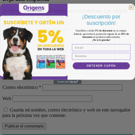
Tu dirección de correo electrónico no será publicada.
Los campos
¡Descuento por
obligatorios están marcados con
*
suscripción!
Comentario
*
Suscríbete y recibe
5% de descuento
en tu compra.
Además, aprovecha la promoción vigente de un
10% de
descuento
en productos seleccionados.
¡No te lo pierdas!
OBTENER CUPÓN
Nombre
*
Correo electrónico
*
Web
Guarda mi nombre, correo electrónico y web en este navegador
para la próxima vez que comente.