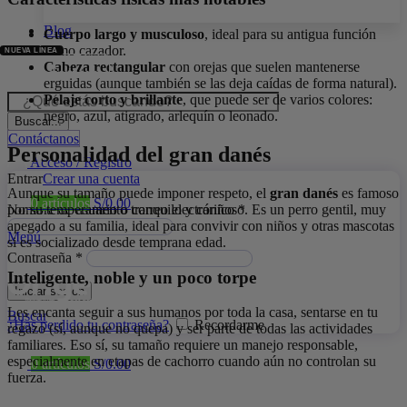
Blog
Cuerpo largo y musculoso
, ideal para su antigua función
como cazador.
Cabeza rectangular
con orejas que suelen mantenerse
ión Especializada
erguidas (aunque también se las deja caídas de forma natural).
Pelaje corto y brillante
, que puede ser de varios colores:
negro, azul, atigrado, arlequín o leonado.
Buscar...
Contáctanos
Personalidad del gran danés
Acceso / Registro
Entrar
Crear una cuenta
Aunque su tamaño puede imponer respeto, el
gran danés
es famoso
0
artículos
S/
0.00
por su temperamento tranquilo y cariñoso. Es un perro gentil, muy
Nombre de usuario o correo electrónico
*
apegado a su familia, ideal para convivir con niños y otras mascotas
Menú
si es socializado desde temprana edad.
Contraseña
*
Inteligente, noble y un poco torpe
Iniciar sesión
Les encanta seguir a sus humanos por toda la casa, sentarse en tu
Buscar
¿Has perdido tu contraseña?
Recordarme
regazo (sí, aunque no quepa) y ser parte de todas las actividades
familiares. Eso sí, su tamaño requiere un manejo responsable,
especialmente en etapas de cachorro cuando aún no controlan su
0
artículos
S/
0.00
fuerza.