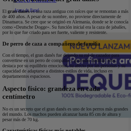
SALUD E HIGIENE
Arena de Papel
El
gran danés
es una raza antigua con raíces que se remontan a más
de 400 años. A pesar de su nombre, no proviene directamente de
Dinamarca. Se cree que se originó en Alemania, donde se le conocía
como «Deutsche Dogge». Su función inicial era la caza de jabalíes,
por lo que fue criado para ser fuerte, valiente y resistente.
De perro de caza a compañero de familia
Con el tiempo, el gran danés fue dejando su rol de cazador para
convertirse en un perro de compañía y guardián familiar. Hoy,
destaca por su equilibrio emocional, su afecto por las personas y su
capacidad de adaptarse a distintos estilos de vida, incluso en
departamentos espaciosos.
Aspecto físico: grandeza en cada
centímetro
No es un secreto que el gran danés es uno de los perros más grandes
del mundo. Los machos pueden alcanzar hasta 85 cm de altura y
pesar más de 70 kg.
Características físicas más notables