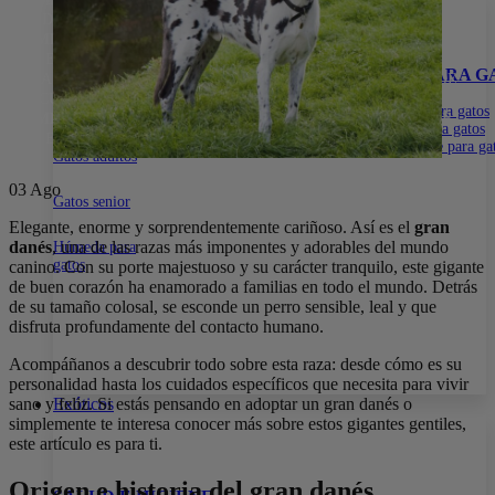
15% DE DESCUENTO EN TODA LA WEB CON EL CÓDIGO:
PRIMERACOMPRA
•
15% DE DESCUENTO EN TODA LA WEB
CON EL CÓDIGO:
PRIMERACOMPRA
•
15% DE DESCUENTO EN
ALIMENTOS
SNACKS PARA GATOS
ARENA PARA G
TODA LA WEB CON EL CÓDIGO:
PRIMERACOMPRA
•
15% DE
DESCUENTO EN TODA LA WEB CON EL CÓDIGO:
Gatitos
Dentales
Con aroma para gatos
PRIMERACOMPRA
•
15% DE DESCUENTO EN TODA LA WEB
Naturales
Sin aroma para gatos
CON EL CÓDIGO:
PRIMERACOMPRA
•
Biodegradable para ga
Gatos adultos
03
Ago
Gatos senior
Elegante, enorme y sorprendentemente cariñoso. Así es el
gran
danés
, una de las razas más imponentes y adorables del mundo
Húmeda para
gatos
canino. Con su porte majestuoso y su carácter tranquilo, este gigante
de buen corazón ha enamorado a familias en todo el mundo. Detrás
de su tamaño colosal, se esconde un perro sensible, leal y que
disfruta profundamente del contacto humano.
Acompáñanos a descubrir todo sobre esta raza: desde cómo es su
personalidad hasta los cuidados específicos que necesita para vivir
Exóticos
sano y feliz. Si estás pensando en adoptar un gran danés o
simplemente te interesa conocer más sobre estos gigantes gentiles,
este artículo es para ti.
Origen e historia del gran danés