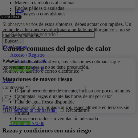
Mareos o tambaleos al caminar
Encías pálidas o azuladas
Blog
Desmayos o convulsiones
Si observas varios de estos síntomas, debes actuar con rapidez. Un
ión Especializada
golpe de calor puede evolucionar a un fallo multiorgánico si no se
atiende en minutos.
Buscar...
Causas comunes del golpe de calor
Contáctanos
Acceso / Registro
Entrar
Crear una cuenta
Aunque puede parecer obvio, hay situaciones cotidianas que
representan riesgos si no se tiene precaución.
0
artículos
S/
0.00
Nombre de usuario o correo electrónico
*
Situaciones de mayor riesgo
Menú
Contraseña
*
Dejar al perro dentro de un auto, incluso por pocos minutos
Caminatas largas durante las horas de mayor calor
Iniciar sesión
Falta de agua fresca disponible
Buscar
Exposición prolongada al sol, especialmente en terrazas sin
¿Has perdido tu contraseña?
Recordarme
sombra
Perros encerrados sin ventilación adecuada
0
artículos
S/
0.00
Razas y condiciones con más riesgo