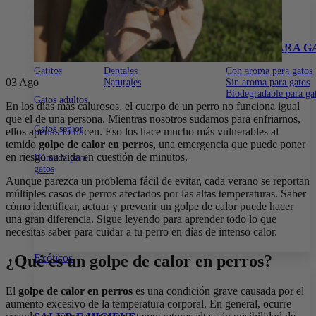
15% DE DESCUENTO EN TODA LA WEB CON EL CÓDIGO:
PRIMERACOMPRA
•
15% DE DESCUENTO EN TODA LA WEB
CON EL CÓDIGO:
PRIMERACOMPRA
•
15% DE DESCUENTO EN
ALIMENTOS
SNACKS PARA GATOS
ARENA PARA G
TODA LA WEB CON EL CÓDIGO:
PRIMERACOMPRA
•
15% DE
DESCUENTO EN TODA LA WEB CON EL CÓDIGO:
Gatitos
Dentales
Con aroma para gatos
PRIMERACOMPRA
•
15% DE DESCUENTO EN TODA LA WEB
03
Ago
Naturales
Sin aroma para gatos
CON EL CÓDIGO:
PRIMERACOMPRA
•
Biodegradable para ga
Gatos adultos
En los días más calurosos, el cuerpo de un perro no funciona igual
que el de una persona. Mientras nosotros sudamos para enfriarnos,
Gatos senior
ellos apenas lo hacen. Eso los hace mucho más vulnerables al
temido
golpe de calor en perros
, una emergencia que puede poner
en riesgo su vida en cuestión de minutos.
Húmeda para
gatos
Aunque parezca un problema fácil de evitar, cada verano se reportan
múltiples casos de perros afectados por las altas temperaturas. Saber
cómo identificar, actuar y prevenir un golpe de calor puede hacer
una gran diferencia. Sigue leyendo para aprender todo lo que
necesitas saber para cuidar a tu perro en días de intenso calor.
Exóticos
¿Qué es un golpe de calor en perros?
El
golpe de calor en perros
es una condición grave causada por el
aumento excesivo de la temperatura corporal. En general, ocurre