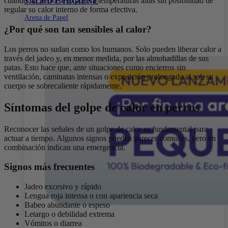
cuando un perro se expone a temperaturas altas sin posibilidad de
SALUD E HIGIENE
regular su calor interno de forma efectiva.
Arena de Papel
¿Por qué son tan sensibles al calor?
Los perros no sudan como los humanos. Solo pueden liberar calor a
través del jadeo y, en menor medida, por las almohadillas de sus
patas. Esto hace que, ante situaciones como encierros sin
ventilación, caminatas intensas o exposición prolongada al sol, su
cuerpo se sobrecaliente rápidamente.
Síntomas del golpe de calor en perros
Reconocer las señales de un golpe de calor es fundamental para
actuar a tiempo. Algunos signos pueden parecer comunes, pero en
combinación indican una emergencia.
Signos más frecuentes
Jadeo excesivo y rápido
Lengua roja intensa o con apariencia seca
Babeo abundante o espeso
Letargo o debilidad extrema
Vómitos o diarrea