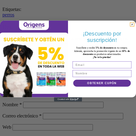
Etiquetas:
perros
Deja una respuesta
¡Descuento por
Tu dirección de correo electrónico no será publicada.
Los campos
suscripción!
obligatorios están marcados con
*
Suscríbete y recibe
5% de descuento
en tu compra.
Además, aprovecha la promoción vigente de un
10% de
Comentario
*
descuento
en productos seleccionados.
¡No te lo pierdas!
OBTENER CUPÓN
Nombre
*
Correo electrónico
*
Web