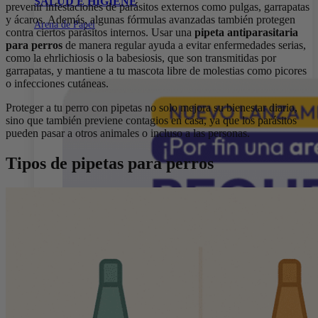
SALUD E HIGIENE
prevenir infestaciones de parásitos externos como pulgas, garrapatas
y ácaros. Además, algunas fórmulas avanzadas también protegen
Arena de Papel
contra ciertos parásitos internos. Usar una
pipeta antiparasitaria
para perros
de manera regular ayuda a evitar enfermedades serias,
como la ehrlichiosis o la babesiosis, que son transmitidas por
garrapatas, y mantiene a tu mascota libre de molestias como picores
o infecciones cutáneas.
Proteger a tu perro con pipetas no solo mejora su bienestar diario,
sino que también previene contagios en casa, ya que los parásitos
pueden pasar a otros animales o incluso a las personas.
Tipos de pipetas para perros