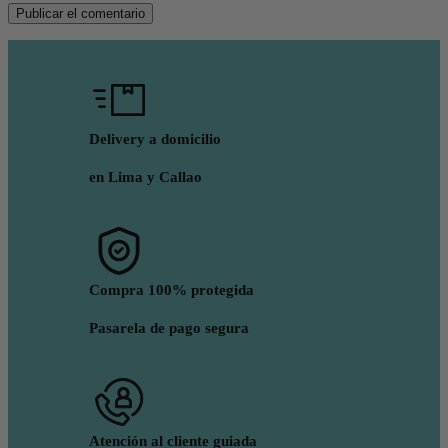
Delivery a domicilio
en Lima y Callao
Compra 100% protegida
Pasarela de pago segura
Atención al cliente guiada