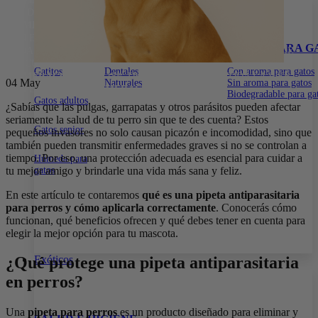
15% DE DESCUENTO EN TODA LA WEB CON EL CÓDIGO:
PRIMERACOMPRA
•
15% DE DESCUENTO EN TODA LA WEB
CON EL CÓDIGO:
PRIMERACOMPRA
•
15% DE DESCUENTO EN
ALIMENTOS
SNACKS PARA GATOS
ARENA PARA G
TODA LA WEB CON EL CÓDIGO:
PRIMERACOMPRA
•
15% DE
DESCUENTO EN TODA LA WEB CON EL CÓDIGO:
Gatitos
Dentales
Con aroma para gatos
PRIMERACOMPRA
•
15% DE DESCUENTO EN TODA LA WEB
04
May
Naturales
Sin aroma para gatos
CON EL CÓDIGO:
PRIMERACOMPRA
•
Biodegradable para ga
Gatos adultos
¿Sabías que las pulgas, garrapatas y otros parásitos pueden afectar
seriamente la salud de tu perro sin que te des cuenta? Estos
Gatos senior
pequeños invasores no solo causan picazón e incomodidad, sino que
también pueden transmitir enfermedades graves si no se controlan a
tiempo. Por eso, una protección adecuada es esencial para cuidar a
Húmeda para
tu mejor amigo y brindarle una vida más sana y feliz.
gatos
En este artículo te contaremos
qué es una pipeta antiparasitaria
para perros y cómo aplicarla correctamente
. Conocerás cómo
funcionan, qué beneficios ofrecen y qué debes tener en cuenta para
elegir la mejor opción para tu mascota.
Exóticos
¿Qué protege una pipeta antiparasitaria
en perros?
Una
pipeta para perros
es un producto diseñado para eliminar y