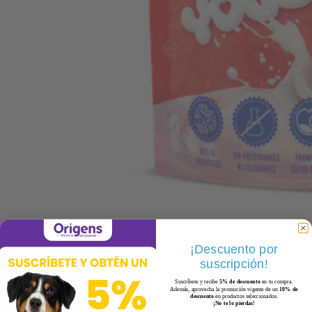
¡Descuento por
suscripción!
Suscríbete y recibe
5% de descuento
en tu compra.
Además, aprovecha la promoción vigente de un
10% de
descuento
en productos seleccionados.
¡No te lo pierdas!