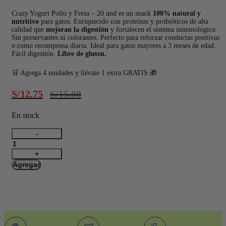
Crazy Yogurt Pollo y Fresa – 20 und es un snack
100% natural y
nutritivo
para gatos. Enriquecido con proteínas y probióticos de alta
calidad que
mejoran la digestión
y fortalecen el sistema inmunológico.
Sin preservantes ni colorantes. Perfecto para reforzar conductas positivas
o como recompensa diaria. Ideal para gatos mayores a 3 meses de edad.
Fácil digestión.
Libre de gluten.
🛒
Agrega 4 unidades y llévate 1 extra GRATIS
🎁
El
El
S/
12.75
S/
15.00
precio
precio
original
actual
En stock
era:
es:
S/15.00.
S/15.00.
Snack
Crazy
Yogurt
Pollo
Agregar
y
Fresa
–
20
und
cantidad