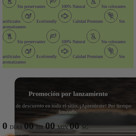
Sin preservantes
100% Natural
Sin colorantes
artificiales
Ecofriendly
Calidad Premium
Sin
aromatizantes
Sin preservantes
100% Natural
Sin colorantes
artificiales
Ecofriendly
Calidad Premium
Sin
aromatizantes
Promoción por lanzamiento
15% de descuento en todo el sitio. ¡Apresúrate! Por tiempo
limitado.
0
00
00
00
DÍAS
HR
MIN
SG