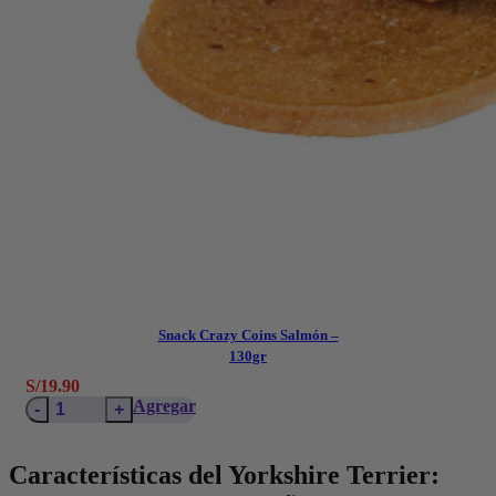
Snack Crazy Coins Salmón –
130gr
S/
19.90
Snack
Agregar
Crazy
Coins
Salmón
Características del Yorkshire Terrier:
–