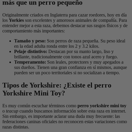
más que un perro pequeño
130gr
cantidad
Originalmente criados en Inglaterra para cazar roedores, hoy en día
los
Yorkies
son excelentes y amorosos animales de compañía. Para
entender mejor a esta raza, debemos destacar sus rasgos físicos y de
comportamiento más importantes:
Tamaño y peso:
Son perros de raza pequeña. Su peso ideal
en la edad adulta ronda entre los 2 y 3.2 kilos.
Pelaje distintivo:
Destacan por su manto largo, liso y
brillante, tradicionalmente con tonos azul acero y fuego.
Temperamento:
Son leales, protectores y muy apegados a
sus dueños. Tienen una gran confianza en sí mismos, aunque
pueden ser un poco territoriales si no socializan a tiempo.
Tipos de Yorkshire: ¿Existe el perro
Yorkshire Mini Toy?
Es muy común escuchar términos como
perro yorkshire mini toy
o
teacup
cuando buscamos información sobre esta raza en internet.
Sin embargo, es importante aclarar una duda muy frecuente: las
federaciones caninas oficiales no reconocen estas variaciones como
razas distintas.