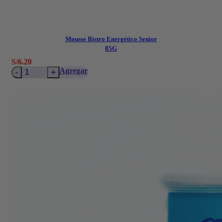
Mousse Bistro Energético Senior
85G
S/
6.20
Mousse
Agregar
Bistro
Energético
Senior
85G
cantidad