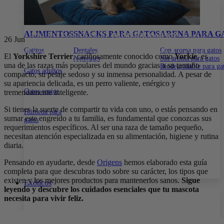
15% DE DESCUENTO EN TODA LA WEB CON EL CÓDIGO:
PRIMERACOMPRA
•
15% DE DESCUENTO EN TODA LA WEB
CON EL CÓDIGO:
PRIMERACOMPRA
•
15% DE DESCUENTO EN
ALIMENTOS
SNACKS PARA GATOS
ARENA PARA G
TODA LA WEB CON EL CÓDIGO:
PRIMERACOMPRA
•
15% DE
26
Jun
DESCUENTO EN TODA LA WEB CON EL CÓDIGO:
Gatitos
Dentales
Con aroma para gatos
PRIMERACOMPRA
•
15% DE DESCUENTO EN TODA LA WEB
El
Yorkshire Terrier
, cariñosamente conocido como
Yorkie
, es
Naturales
Sin aroma para gatos
CON EL CÓDIGO:
PRIMERACOMPRA
•
una de las razas más populares del mundo gracias a su tamaño
Biodegradable para ga
Gatos adultos
compacto, su pelaje sedoso y su inmensa personalidad. A pesar de
su apariencia delicada, es un perro valiente, enérgico y
Gatos senior
tremendamente inteligente.
Si tienes la suerte de compartir tu vida con uno, o estás pensando en
Húmeda para
sumar este engreído a tu familia, es fundamental que conozcas sus
gatos
requerimientos específicos. Al ser una raza de tamaño pequeño,
necesitan atención especializada en su alimentación, higiene y rutina
diaria.
Pensando en ayudarte, desde
Origens
hemos elaborado esta guía
completa para que descubras todo sobre su carácter, los tipos que
existen y los mejores productos para mantenerlos sanos.
Sigue
Exóticos
leyendo y descubre los cuidados esenciales que tu mascota
necesita para vivir feliz.