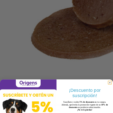
¡Descuento por
suscripción!
Suscríbete y recibe
5% de descuento
en tu compra.
Snack Crazy Coins Cordero –
Además, aprovecha la promoción vigente de un
10% de
descuento
en productos seleccionados.
130gr
¡No te lo pierdas!