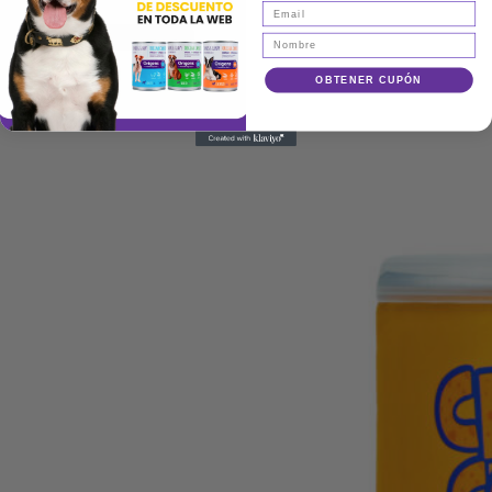
S/
19.90
Snack
Agregar
Crazy
Coins
OBTENER CUPÓN
Cordero
–
130gr
cantidad