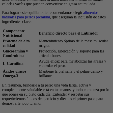
calorías vacías que puedan convertirse en grasa acumulada.
Para lograr este equilibrio, te recomendamos elegir
alimentos
naturales para perros premium
, que aseguran la inclusión de estos
ingredientes clave:
Componente
Beneficio directo para el Labrador
Nutricional
Proteína de alta
Mantenimiento óptimo de la masa muscular
calidad
magra.
Glucosamina y
Protección, lubricación y soporte para las
Condroitina
articulaciones.
Ayuda eficaz para metabolizar las grasas y
L-Carnitina
controlar el peso.
Ácidos grasos
Mantiene la piel sana y el pelaje denso y
Omega-3
brillante.
En resumen, brindarle a tu perro una vida larga, activa y
completamente saludable está en tus manos, y todo comienza por lo
que pones en su plato cada día. Entender y respetar sus
requerimientos únicos de ejercicio y dieta es el primer paso para
demostrarle todo tu amor.