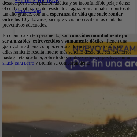
SALUD E HIGIENE
destaca por su complexión atlética y su inconfundible pelaje denso,
el cual es naturalmente resistente al agua. Son animales robustos de
Arena de Papel
tamaño grande, con una
esperanza de vida que suele rondar
entre los 10 y 12 años
, siempre y cuando reciban los cuidados
preventivos adecuados.
En cuanto a su temperamento, son
conocidos mundialmente por
ser amigables, extrovertidos y sumamente dóciles
. Tienen una
gran voluntad para complacer a sus dueños; por esta razón, su
adiestramiento resulta mucho más sencillo desde que son cachorros
hasta su etapa adulta, sobre todo si utilizas refuerzo positivo con un
snack para perro
y premia su comportamiento.