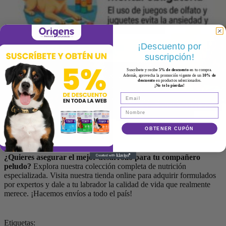
¡Descuento por
suscripción!
Suscríbete y recibe
5% de descuento
en tu compra.
Además, aprovecha la promoción vigente de un
10% de
descuento
en productos seleccionados.
¡No te lo pierdas!
OBTENER CUPÓN
¿Quieres asegurar el mejor desarrollo para tu compañero
peludo?
Explora nuestra colección completa de nutrición
especializada. Visita nuestra tienda online para adquirir formulados
por expertos y dale a tu labrador la calidad de vida que realmente
merece. ¡Hacemos envíos a todo el país!
Etiquetas: