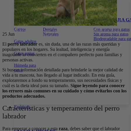
15% DE DESCUENTO EN TODA LA WEB CON EL CÓDIGO:
PRIMERACOMPRA
•
15% DE DESCUENTO EN TODA LA WEB
CON EL CÓDIGO:
PRIMERACOMPRA
•
15% DE DESCUENTO EN
ALIMENTOS
SNACKS PARA GATOS
ARENA PARA G
TODA LA WEB CON EL CÓDIGO:
PRIMERACOMPRA
•
15% DE
DESCUENTO EN TODA LA WEB CON EL CÓDIGO:
Gatitos
Dentales
Con aroma para gatos
PRIMERACOMPRA
•
15% DE DESCUENTO EN TODA LA WEB
25
Jun
Naturales
Sin aroma para gatos
CON EL CÓDIGO:
PRIMERACOMPRA
•
Biodegradable para ga
Gatos adultos
El
perro labrador
es, sin duda, una de las razas más queridas y
populares en los hogares. Su lealtad, inteligencia y energía
Gatos senior
inagotable lo convierten en el compañero perfecto para familias y
personas activas.
Húmeda para
Si buscas información detallada para brindarle la mejor calidad de
gatos
vida a tu mascota, has llegado al lugar indicado. En esta guía,
exploraremos a fondo su temperamento, sus necesidades físicas y
cuál es la dieta ideal para su tamaño.
Sigue leyendo para conocer
los errores más comunes en su cuidado y cómo evitarlos con los
productos adecuados.
Exóticos
Características y temperamento del perro
labrador
Para empezar a conocer a esta
raza
, debes saber que el labrador