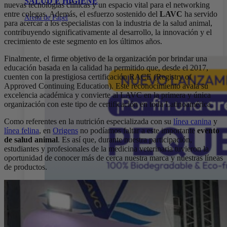
SALUD E HIGIENE
nuevas tecnologías clínicas y un espacio vital para el networking
entre colegas. Además, el esfuerzo sostenido del
LAVC
ha servido
Arena de Papel
para acercar a los especialistas con la industria de la salud animal,
contribuyendo significativamente al desarrollo, la innovación y el
crecimiento de este segmento en los últimos años.
Finalmente, el firme objetivo de la organización por brindar una
educación basada en la calidad ha permitido que, desde el 2017,
cuenten con la prestigiosa certificación RACE (Registry of
Approved Continuing Education). Este reconocimiento avala su
excelencia académica y convierte al LAVC en la primera y única
organización con este tipo de certificación en toda Latinoamérica.
Como referentes en la nutrición especializada con su
línea canina
y
línea felina
, en
Origens
no podíamos faltar a este importante
evento
de salud animal
. Es así que, durante nuestra participación,
estudiantes y profesionales de la medicina veterinaria tuvieron la
oportunidad de conocer más de cerca nuestra marca y nuestras líneas
de productos.