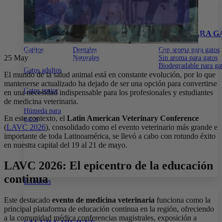
15% DE DESCUENTO EN TODA LA WEB CON EL CÓDIGO:
PRIMERACOMPRA
•
15% DE DESCUENTO EN TODA LA WEB
CON EL CÓDIGO:
PRIMERACOMPRA
•
15% DE DESCUENTO EN
ALIMENTOS
SNACKS PARA GATOS
ARENA PARA G
TODA LA WEB CON EL CÓDIGO:
PRIMERACOMPRA
•
15% DE
DESCUENTO EN TODA LA WEB CON EL CÓDIGO:
Gatitos
Dentales
Con aroma para gatos
PRIMERACOMPRA
•
15% DE DESCUENTO EN TODA LA WEB
25
May
Naturales
Sin aroma para gatos
CON EL CÓDIGO:
PRIMERACOMPRA
•
Biodegradable para ga
Gatos adultos
El mundo de la salud animal está en constante evolución, por lo que
mantenerse actualizado ha dejado de ser una opción para convertirse
Gatos senior
en una necesidad indispensable para los profesionales y estudiantes
de medicina veterinaria.
Húmeda para
En este contexto, el
Latin American Veterinary Conference
gatos
(
LAVC 2026
), consolidado como el evento veterinario más grande e
importante de toda Latinoamérica, se llevó a cabo con rotundo éxito
en nuestra capital del 19 al 21 de mayo.
LAVC 2026: El epicentro de la educación
continua
Exóticos
Este destacado
evento de medicina veterinaria
funciona como la
principal plataforma de educación continua en la región, ofreciendo
a la comunidad médica conferencias magistrales, exposición a