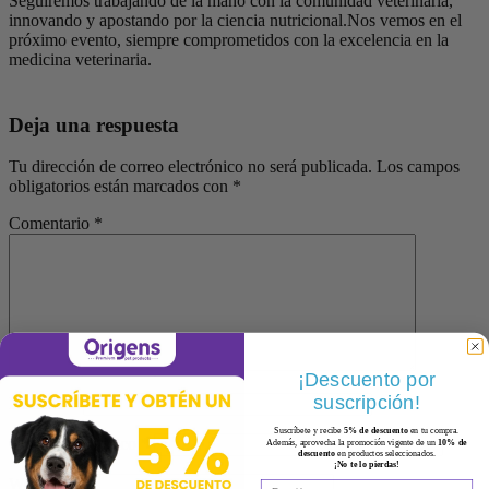
Seguiremos trabajando de la mano con la comunidad veterinaria,
innovando y apostando por la ciencia nutricional.Nos vemos en el
próximo evento, siempre comprometidos con la excelencia en la
medicina veterinaria.
Deja una respuesta
Tu dirección de correo electrónico no será publicada.
Los campos
obligatorios están marcados con
*
Comentario
*
¡Descuento por
suscripción!
Nombre
*
Suscríbete y recibe
5% de descuento
en tu compra.
Correo electrónico
*
Además, aprovecha la promoción vigente de un
10% de
descuento
en productos seleccionados.
¡No te lo pierdas!
Web