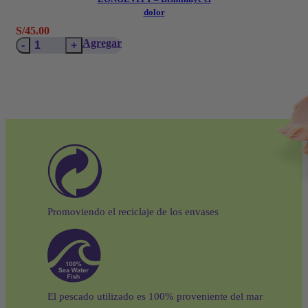
dolor
S/
45.00
LONGEVITY
Agregar
-
Disminuye
el
dolor
cantidad
Promoviendo el reciclaje de los envases
El pescado utilizado es 100% proveniente del mar