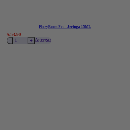
FloryBoost Pet – Jeringa 15ML
S/
53.90
FloryBoost
Agregar
Pet
-
Jeringa
15ML
cantidad