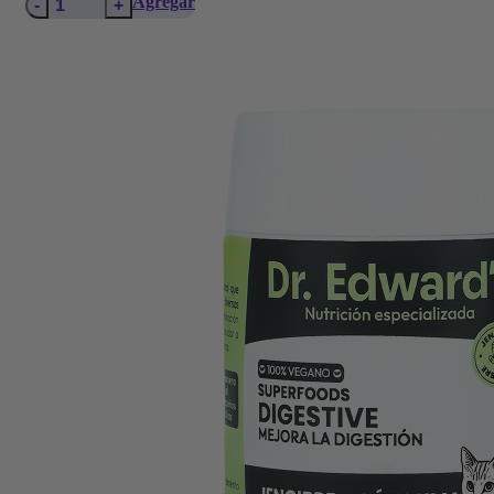
PuppyBoost
Agregar
Pet
–
Jeringa
15ML
cantidad