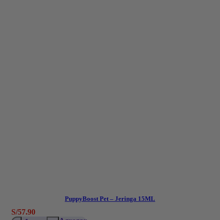
PuppyBoost Pet – Jeringa 15ML
S/
57.90