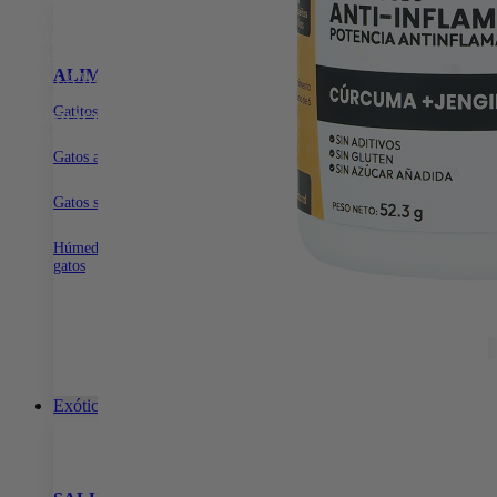
15% DE DESCUENTO EN TODA LA WEB CON EL CÓDIGO:
PRIMERACOMPRA
•
15% DE DESCUENTO EN TODA LA WEB
CON EL CÓDIGO:
PRIMERACOMPRA
•
15% DE DESCUENTO EN
ALIMENTOS
SNACKS PARA GATOS
ARENA PARA G
TODA LA WEB CON EL CÓDIGO:
PRIMERACOMPRA
•
15% DE
DESCUENTO EN TODA LA WEB CON EL CÓDIGO:
Gatitos
Dentales
Con aroma para gatos
PRIMERACOMPRA
•
15% DE DESCUENTO EN TODA LA WEB
Naturales
Sin aroma para gatos
CON EL CÓDIGO:
PRIMERACOMPRA
•
Biodegradable para ga
Gatos adultos
Gatos senior
Húmeda para
gatos
Exóticos