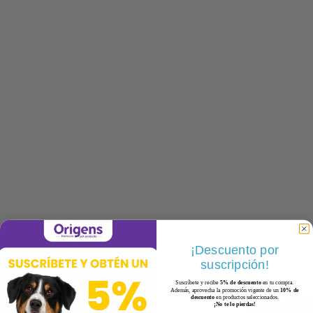
¡Descuento por
suscripción!
Suscríbete y recibe
5% de descuento
en tu compra.
Además, aprovecha la promoción vigente de un
10% de
descuento
en productos seleccionados.
¡No te lo pierdas!