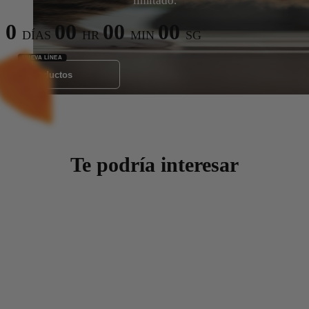
limitado.
0
00
00
00
DÍAS
HR
MIN
SG
Ver Productos
Te podría interesar