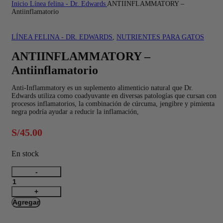
Inicio
Línea felina - Dr. Edwards
ANTIINFLAMMATORY –
Antiinflamatorio
LÍNEA FELINA - DR. EDWARDS
,
NUTRIENTES PARA GATOS
ANTIINFLAMMATORY –
Antiinflamatorio
Anti-Inflammatory es un suplemento alimenticio natural que Dr.
Edwards utiliza como coadyuvante en diversas patologías que cursan con
procesos inflamatorios, la combinación de cúrcuma, jengibre y pimienta
negra podría ayudar a reducir la inflamación,
S/
45.00
En stock
ANTIINFLAMMATORY
-
Antiinflamatorio
cantidad
Agregar