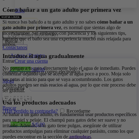
Cómo bañar a un gato adulto por primera vez
Blog
Si nunca has bañado a tu gato adulto y no sabes
cómo bañar a un
ión Especializada
gato adulto por primera vez
, es normal que sientas algo de
incertidumbre. Sin embargo, con paciencia y los siguientes tips,
lograrás que el baño sea una experiencia mucho más relajada para
Buscar...
ambos.
Contáctanos
Introduce el agua gradualmente
Acceso / Registro
Entrar
Crear una cuenta
No pongas a tu gato directamente bajo el agua de inmediato. Puedes
0
artículos
S/
0.00
Nombre de usuario o correo electrónico
*
comenzar dejando que se acerque al agua poco a poco. Moja solo
sus patas al inicio para que se vaya acostumbrando. Los gatos
Menú
adultos pueden ser más reacios al agua, por lo que este proceso debe
Contraseña
*
ser gradual.
Iniciar sesión
Usa los productos adecuados
Buscar
¿Has perdido tu contraseña?
Recordarme
Al bañar a un gato adulto, es fundamental usar productos específicos
para su piel y pelaje. El champú para gatos debe ser suave y no
0
artículos
S/
0.00
irritante. Además, si tu gato tiene pulgas, asegúrate de utilizar
productos antipulgas para eliminar cualquier parásito, como los que
puedes encontrar en la sección de
antipulgas
.