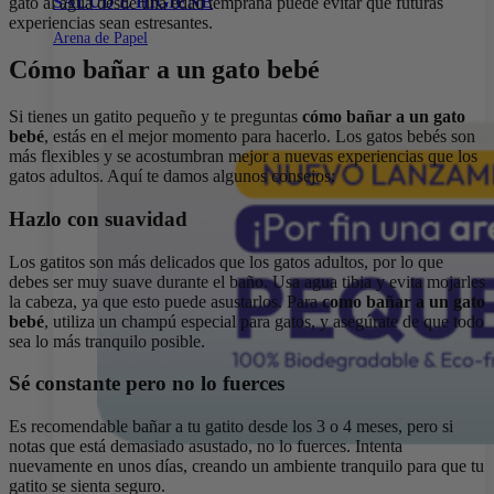
SALUD E HIGIENE
gato al agua desde una edad temprana puede evitar que futuras
experiencias sean estresantes.
Arena de Papel
Cómo bañar a un gato bebé
Si tienes un gatito pequeño y te preguntas
cómo bañar a un gato
bebé
, estás en el mejor momento para hacerlo. Los gatos bebés son
más flexibles y se acostumbran mejor a nuevas experiencias que los
gatos adultos. Aquí te damos algunos consejos:
Hazlo con suavidad
Los gatitos son más delicados que los gatos adultos, por lo que
debes ser muy suave durante el baño. Usa agua tibia y evita mojarles
la cabeza, ya que esto puede asustarlos. Para
como bañar a un gato
bebé
, utiliza un champú especial para gatos, y asegúrate de que todo
sea lo más tranquilo posible.
Sé constante pero no lo fuerces
Es recomendable bañar a tu gatito desde los 3 o 4 meses, pero si
notas que está demasiado asustado, no lo fuerces. Intenta
nuevamente en unos días, creando un ambiente tranquilo para que tu
gatito se sienta seguro.