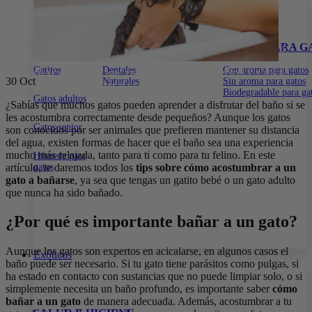
15% DE DESCUENTO EN TODA LA WEB CON EL CÓDIGO:
PRIMERACOMPRA
•
15% DE DESCUENTO EN TODA LA WEB
CON EL CÓDIGO:
PRIMERACOMPRA
•
15% DE DESCUENTO EN
ALIMENTOS
SNACKS PARA GATOS
ARENA PARA G
TODA LA WEB CON EL CÓDIGO:
PRIMERACOMPRA
•
15% DE
DESCUENTO EN TODA LA WEB CON EL CÓDIGO:
Gatitos
Dentales
Con aroma para gatos
PRIMERACOMPRA
•
15% DE DESCUENTO EN TODA LA WEB
30
Oct
Naturales
Sin aroma para gatos
CON EL CÓDIGO:
PRIMERACOMPRA
•
Biodegradable para ga
Gatos adultos
¿Sabías que muchos gatos pueden aprender a disfrutar del baño si se
les acostumbra correctamente desde pequeños? Aunque los gatos
Gatos senior
son conocidos por ser animales que prefieren mantener su distancia
del agua, existen formas de hacer que el baño sea una experiencia
mucho más relajada, tanto para ti como para tu felino. En este
Húmeda para
artículo, te daremos todos los
tips sobre cómo acostumbrar a un
gatos
gato a bañarse
, ya sea que tengas un gatito bebé o un gato adulto
que nunca ha sido bañado.
¿Por qué es importante bañar a un gato?
Aunque los gatos son expertos en acicalarse, en algunos casos el
Exóticos
baño puede ser necesario. Si tu gato tiene parásitos como pulgas, si
ha estado en contacto con sustancias que no puede limpiar solo, o si
simplemente necesita un baño profundo, es importante saber
cómo
bañar a un gato
de manera adecuada. Además, acostumbrar a tu